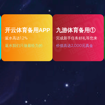
谭旭光：杭发公司要为全行业提供高
责任编辑：gdmachine
人气：
5608
发表时间：2021-07-
021年1月12日，谭旭光到中国重汽集团杭州发动机公司调研。谭旭光对杭发
肯定，要求杭发公司进一步加快推进潍柴WOS管理体系全面落地，形成
平配套柴油机。