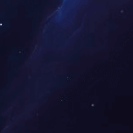
谭旭光听取汇报
上，谭旭光认真听取了杭发公司领导班子汇报，并现场调度资源，解决企