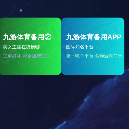
水平配套柴油机
28 09:08:32
公司2020年产销量同比增长30%给予充
与潍柴产品的优势互补，为全行业提供高