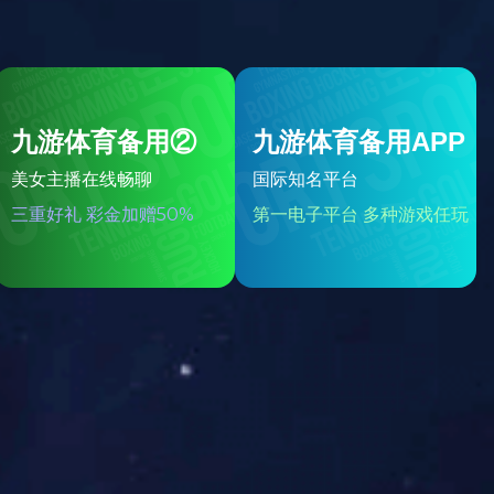
+ MORE
风扇托架1
飞轮壳2-1
热交换器