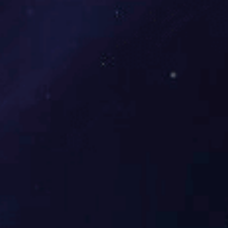
开云·体育是一家集产品设计、开发、
事各种柴油机、汽车发动机配套产品的加工制
机企业建立了长久的经济战略合作关系，产品
[更多>>]
生产区域
质量体系