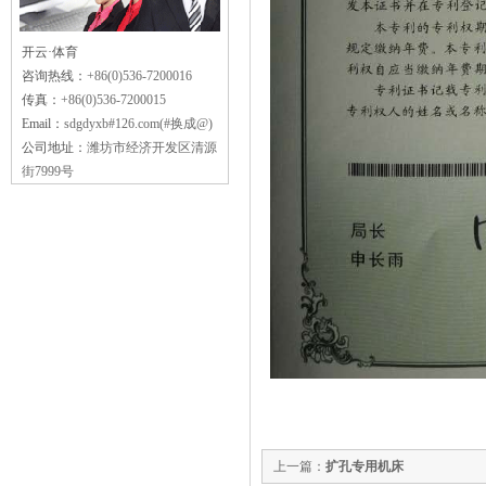
开云·体育
咨询热线：
+86(0)536-7200016
传真：
+86(0)536-7200015
Email：
sdgdyxb#126.com(#换成@)
公司地址：
潍坊市经济开发区清源
街7999号
上一篇：
扩孔专用机床